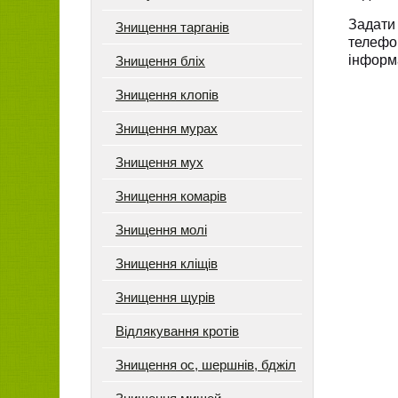
Задати
Знищення тарганів
телефо
інформа
Знищення бліх
Знищення клопів
Знищення мурах
Знищення мух
Знищення комарів
Знищення молі
Знищення кліщів
Знищення щурів
Відлякування кротів
Знищення ос, шершнів, бджіл