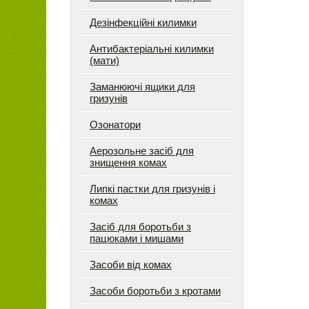
Дезінфекційні килимки
Антибактеріальні килимки
(мати)
Заманюючі ящики для
гризунів
Озонатори
Аерозольне засіб для
знищення комах
Липкі пастки для гризунів і
комах
Засіб для боротьби з
пацюками і мишами
Засоби від комах
Засоби боротьби з кротами