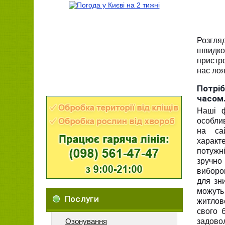
Розгля
швидко
пристро
нас лоя
Потрі
часом
Наші ф
особли
на са
характ
потужн
зручно 
виборо
для зн
можуть
Послуги
житлов
свого 
Озонування
задовол