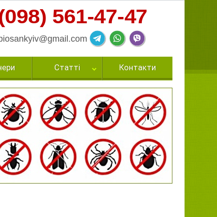
(098) 561-47-47
biosankyiv@gmail.com
нери
Статті
Контакти