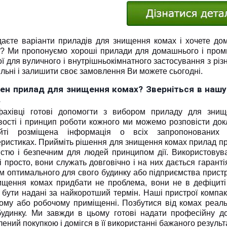
даєте варіанти приладів для знищення комах і хочете дом
? Ми пропонуємо хороші прилади для домашнього і проми
ї для вуличного і внутрішньокімнатного застосування з різн
льні і залишити своє замовлення Ви можете сьогодні.
бен прилад для знищення комах? Зверніться в нашу
.
ахівці готові допомогти з вибором приладу для знищ
вості і принцип роботи кожного ми можемо розповісти док
йті розміщена інформація о всіх запропонованих 
еристиках. Прийміть рішення для знищення комах прилад п
істю і безпечним для людей принципом дії. Використовув
і просто, вони служать довговічно і на них дається гаранті
м оптимального для свого будинку або підприємства прист
ищення комах придбати не проблема, вони не в дефіциті
 бути надані за найкоротший термін. Наші пристрої компак
ому або робочому приміщенні. Позбутися від комах реаль
будинку. Ми завжди в цьому готові надати професійну д
ений покупкою і домігся в її використанні бажаного результ