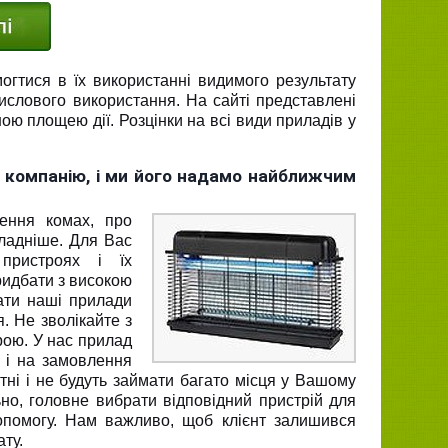
огтися в їх використанні видимого результату
слового використання. На сайті представлені
ою площею дії. Розцінки на всі види приладів у
 компанію, і ми його надамо найближчим
ення комах, про
ладніше. Для Вас
пристроях і їх
ридбати з високою
ати наші прилади
я. Не зволікайте з
рою. У нас прилад
 і на замовлення
тні і не будуть займати багато місця у Вашому
но, головне вибрати відповідний пристрій для
опомогу. Нам важливо, щоб клієнт залишився
ату.