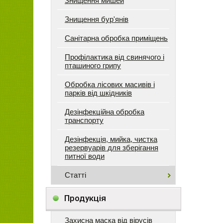
Знищення мишей
Знищення бур'янів
Санітарна обробка приміщень
Профілактика від свинячого і
пташиного грипу
Обробка лісових масивів і
парків від шкідників
Дезінфекційна обробка
транспорту
Дезінфекція, мийка, чистка
резервуарів для зберігання
питної води
Статті
Продукція
Захисна маска від вірусів