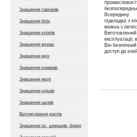
промисловості,
безпосереднь
Знищення тарганів
Всередину 
підкладка з кл
Знищення бліх
можна з легкіс
Знищення клопів
Виготовлений 
експлуатації,
Знищення мурах
Він безпечний
доступ до кле
Знищення мух
Знищення комарів
Знищення молі
Знищення кліщів
Знищення щурів
Відлякування кротів
Знищення ос, шершнів, бджіл