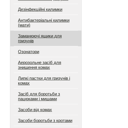
Дезінфекційні килимки
Антибактеріальні килимки
(мати)
Заманюючі ящики для
гризунів
Озонатори
Аерозольне засіб для
знищення комах
Липкі пастки для гризунів і
комах
Засіб для боротьби з
пацюками і мишами
Засоби від комах
Засоби боротьби з кротами