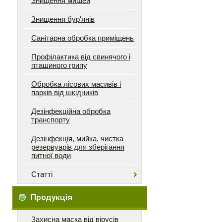
Знищення мишей
Знищення бур'янів
Санітарна обробка приміщень
Профілактика від свинячого і
пташиного грипу
Обробка лісових масивів і
парків від шкідників
Дезінфекційна обробка
транспорту
Дезінфекція, мийка, чистка
резервуарів для зберігання
питної води
Статті
Продукція
Захисна маска від вірусів