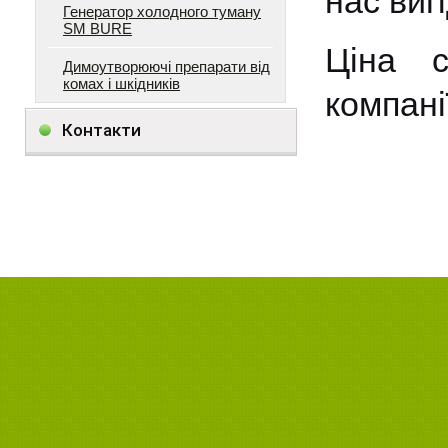
нас вигі
Генератор холодного туману
SM BURE
Ціна с
Димоутворюючі препарати від
комах і шкідників
компані
Контакти