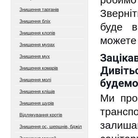
Знищення тарганів
Зверніт
Знищення бліх
буде в
Знищення клопів
можете 
Знищення мурах
Заціка
Знищення мух
Дивіть
Знищення комарів
Знищення молі
будемо
Знищення кліщів
Ми про
Знищення щурів
трансп
Відлякування кротів
залиш
Знищення ос, шершнів, бджіл