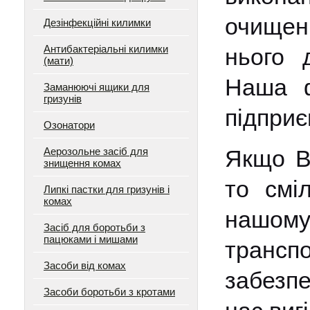
очищен
Дезінфекційні килимки
Антибактеріальні килимки
нього 
(мати)
Наша ф
Заманюючі ящики для
гризунів
підприє
Озонатори
Аерозольне засіб для
Якщо Ва
знищення комах
то смі
Липкі пастки для гризунів і
комах
нашому
Засіб для боротьби з
пацюками і мишами
трансп
Засоби від комах
забезпе
Засоби боротьби з кротами