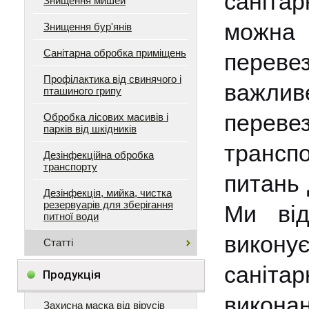
саніта
Знищення мишей
можна 
Знищення бур'янів
Санітарна обробка приміщень
перевез
Профілактика від свинячого і
важлив
пташиного грипу
переве
Обробка лісових масивів і
парків від шкідників
транспо
Дезінфекційна обробка
транспорту
питань 
Дезінфекція, мийка, чистка
резервуарів для зберігання
Ми від
питної води
викону
Статті
саніта
Продукція
викона
Захисна маска від вірусів