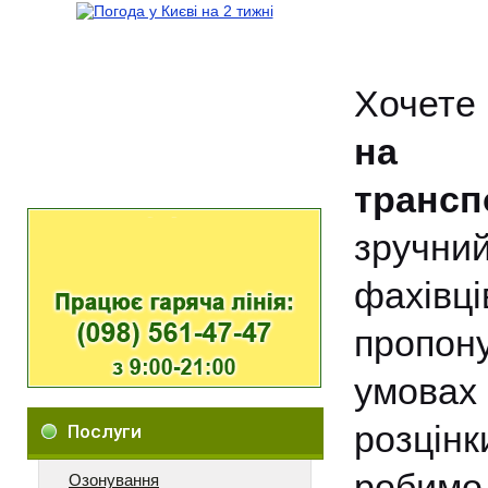
Хочете
на с
трансп
зручн
фахів
пропон
умовах
розцін
Послуги
робимо
Озонування