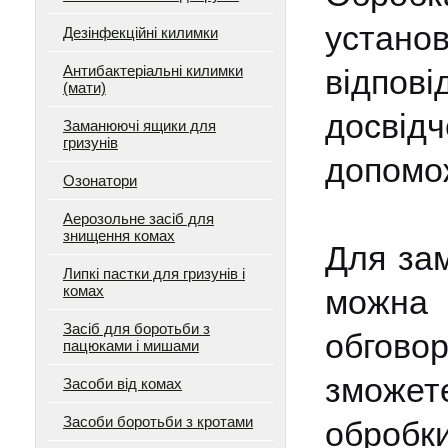
устано
Дезінфекційні килимки
Антибактеріальні килимки
відпо
(мати)
досві
Заманюючі ящики для
гризунів
допомож
Озонатори
Аерозольне засіб для
знищення комах
Для зам
Липкі пастки для гризунів і
комах
можна 
Засіб для боротьби з
обгово
пацюками і мишами
зможет
Засоби від комах
Засоби боротьби з кротами
обробк