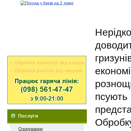
Нерідк
доводи
гризуні
економ
рознощи
псують
предст
Послуги
Обробку
Озонування