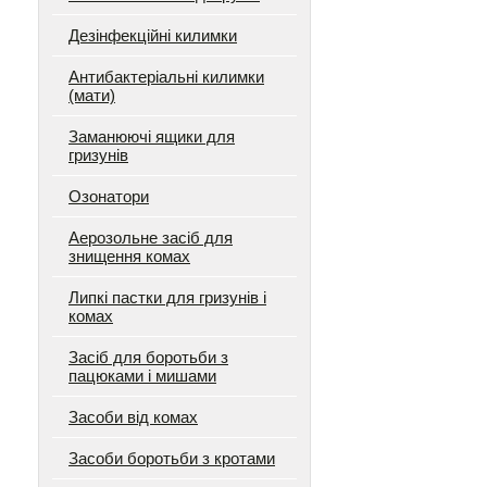
Дезінфекційні килимки
Антибактеріальні килимки
(мати)
Заманюючі ящики для
гризунів
Озонатори
Аерозольне засіб для
знищення комах
Липкі пастки для гризунів і
комах
Засіб для боротьби з
пацюками і мишами
Засоби від комах
Засоби боротьби з кротами