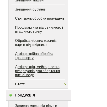
Знищення мишей
Знищення бур'янів
Санітарна обробка приміщень
Профілактика від свинячого і
пташиного грипу
Обробка лісових масивів і
парків від шкідників
Дезінфекційна обробка
транспорту
Дезінфекція, мийка, чистка
резервуарів для зберігання
питної води
Статті
Продукція
Захисна маска від вірусів