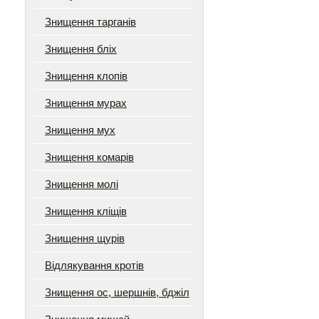
Знищення тарганів
Знищення бліх
Знищення клопів
Знищення мурах
Знищення мух
Знищення комарів
Знищення молі
Знищення кліщів
Знищення щурів
Відлякування кротів
Знищення ос, шершнів, бджіл