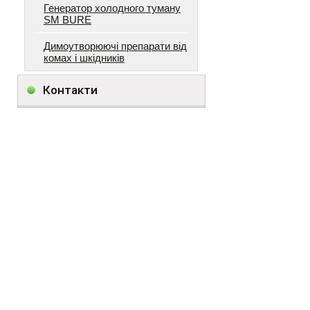
Генератор холодного туману
SM BURE
Димоутворюючі препарати від
комах і шкідників
Контакти