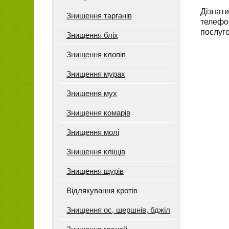
Дізнат
Знищення тарганів
телефон
послуго
Знищення бліх
Знищення клопів
Знищення мурах
Знищення мух
Знищення комарів
Знищення молі
Знищення кліщів
Знищення щурів
Відлякування кротів
Знищення ос, шершнів, бджіл