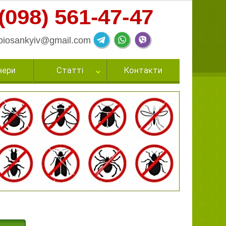
(098) 561-47-47
biosankyiv@gmail.com
нери
Статті
Контакти