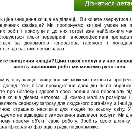
ь ціна знищення кліщів на ділянці, і Ви хочете звернутися 
відчених фахівців? Ми пропонуємо вигідні умови на 
их робіт і приступити до них готові вже найближчим ча
стовуються тільки перевірені і високоефективні препарат
ється за допомогою генератора гарячого і холодног
теся до нас вже прямо зараз.
те знищення кліщів? Ціна такої послуги у нас випра
якість виконаних робіт ми можемо ручатися.
умну ціну кліщів знищення ми можемо виконати професій
й досвід. Уже після проходження двох діб після обробки
те про безпеку і здоров'я своєї родини або персоналу п
ня кліщів дієвим методом. Ці комахи малі за розміром і 
вляють серйозну загрозу для людського організму, а інші дл
иною страшних наслідків для людей по всьому світу. У
дуємо не відкладати замовлення важливої послуги. Ми ціну
ному новому об'єкті свою роботу. Зробіть свою ділянку
валіфікованих фахівців з радістю допоможе.