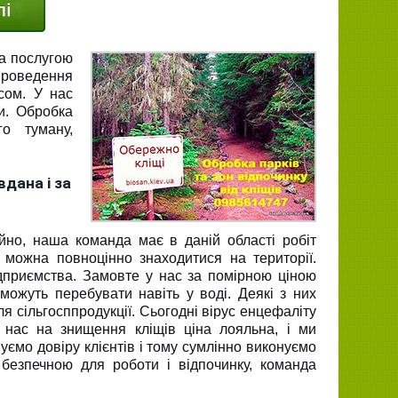
за послугою
проведення
сом. У нас
и. Обробка
о туману,
вдана і за
но, наша команда має в даній області робіт
 можна повноцінно знаходитися на території.
ідприємства. Замовте у нас за помірною ціною
можуть перебувати навіть у воді. Деякі з них
я сільгосппродукції. Сьогодні вірус енцефаліту
 нас на знищення кліщів ціна лояльна, і ми
ємо довіру клієнтів і тому сумлінно виконуємо
 безпечною для роботи і відпочинку, команда