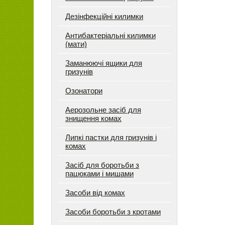
Дезінфекційні килимки
Антибактеріальні килимки
(мати)
Заманюючі ящики для
гризунів
Озонатори
Аерозольне засіб для
знищення комах
Липкі пастки для гризунів і
комах
Засіб для боротьби з
пацюками і мишами
Засоби від комах
Засоби боротьби з кротами