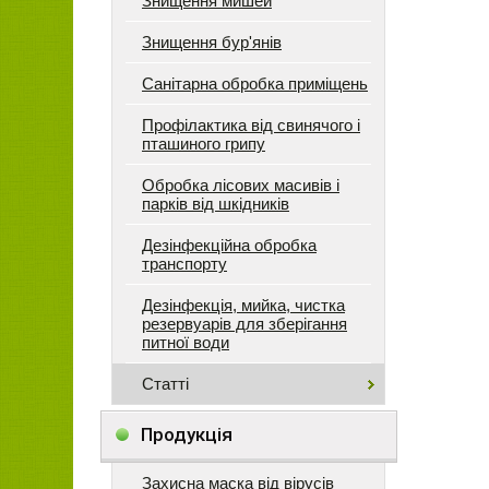
Знищення мишей
Знищення бур'янів
Санітарна обробка приміщень
Профілактика від свинячого і
пташиного грипу
Обробка лісових масивів і
парків від шкідників
Дезінфекційна обробка
транспорту
Дезінфекція, мийка, чистка
резервуарів для зберігання
питної води
Статті
Продукція
Захисна маска від вірусів