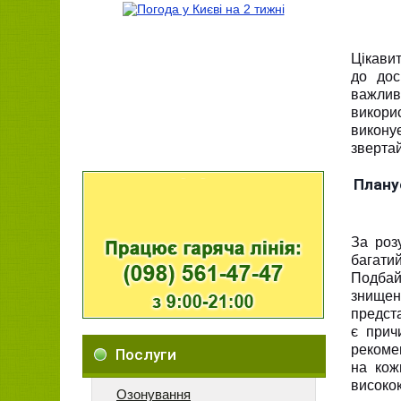
Цікавит
до дос
важлив
викори
викону
звертай
Планує
За роз
багати
Подбай
знищен
предста
є прич
рекомен
Послуги
на кож
високок
Озонування